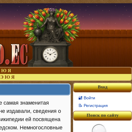
Ю
Я
Э
Ю
Я
Вход
🔐 Войти
не самая знаменитая
📝 Регистрация
не издавали, сведения о
Поиск по сайту
 Википедии ей посвящена
ведском. Немногословные