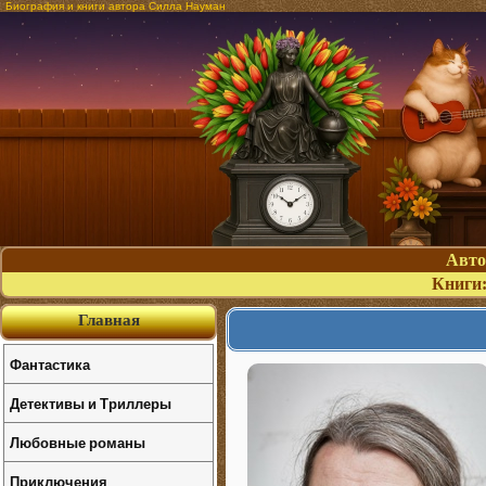
Биография и книги автора Силла Науман
Авт
Книги
Главная
Фантастика
Детективы и Триллеры
Любовные романы
Приключения