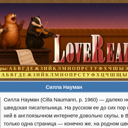
оры:
А
Б
В
Г
Д
Е
Ж
З
И
Й
К
Л
М
Н
О
П
Р
С
Т
У
Ф
Х
Ч
Ш
Ы
Э
:
А
Б
В
Г
Д
Е
Ж
З
И
Й
К
Л
М
Н
О
П
Р
С
Т
У
Ф
Х
Ц
Ч
Ш
Щ
Ы
Силла Науман
Силла Науман (Cilla Naumann, р. 1960) — далеко 
шведская писательница. На русском ее до сих пор 
ней в англоязычном интернете довольно скупы, в
только одна страница — конечно же, на родном ш