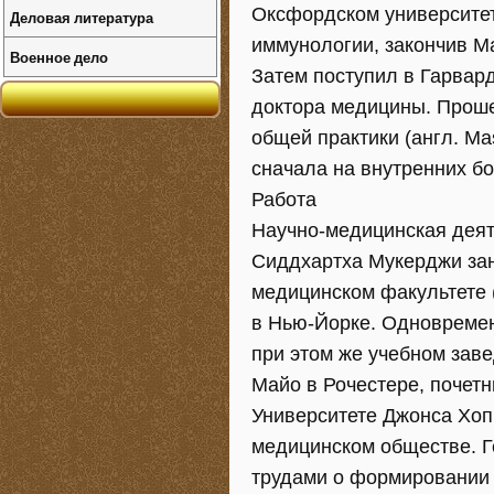
Оксфордском университет
Деловая литература
иммунологии, закончив М
Военное дело
Затем поступил в Гарвар
доктора медицины. Проше
общей практики (англ. Ma
сначала на внутренних бо
Работа
Научно-медицинская деят
Сиддхартха Мукерджи зан
медицинском факультете 
в Нью-Йорке. Одновремен
при этом же учебном зав
Майо в Рочестере, поче
Университете Джонса Хоп
медицинском обществе. Г
трудами о формировании 