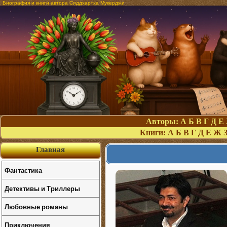
Биография и книги автора Сиддхартха Мукерджи
Авторы:
А
Б
В
Г
Д
Е
Книги:
А
Б
В
Г
Д
Е
Ж
Главная
Фантастика
Детективы и Триллеры
Любовные романы
Приключения