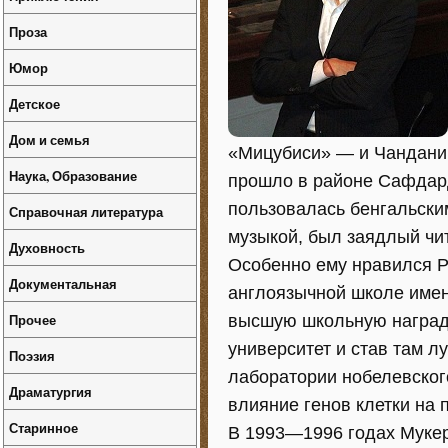
Проза
Юмор
Детское
Дом и семья
«Мицубиси» — и Чандани
Наука, Образование
прошло в районе Сафдардж
пользовалась бенгальски
Справочная литература
музыкой, был заядлый чи
Духовность
Особенно ему нравился Р
Документальная
англоязычной школе имени
Прочее
высшую школьную награду
университет и став там л
Поэзия
лаборатории нобелевског
Драматургия
влияние генов клетки на 
Старинное
В 1993—1996 годах Муке