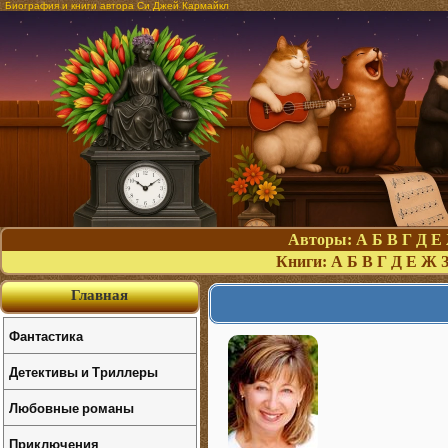
Биография и книги автора Си Джей Кармайкл
Авторы:
А
Б
В
Г
Д
Е
Книги:
А
Б
В
Г
Д
Е
Ж
Главная
Фантастика
Детективы и Триллеры
Любовные романы
Приключения