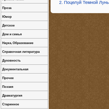
2. Поцелуй Темной Лун
Проза
Юмор
Детское
Дом и семья
Наука, Образование
Справочная литература
Духовность
Документальная
Прочее
Поэзия
Драматургия
Старинное