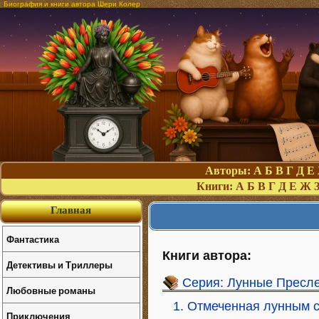
Биография и книги автора Шери Колер
Авторы:
А
Б
В
Г
Д
Е
Книги:
А
Б
В
Г
Д
Е
Ж
Главная
Фантастика
Книги автора:
Детективы и Триллеры
Серия: Лунные Пресл
Любовные романы
1. Отмеченная лунным 
Приключения