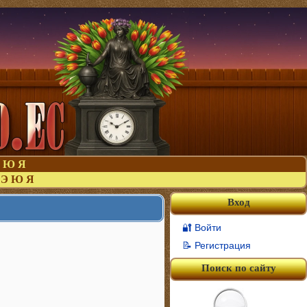
Ю
Я
Э
Ю
Я
Вход
🔐 Войти
📝 Регистрация
Поиск по сайту