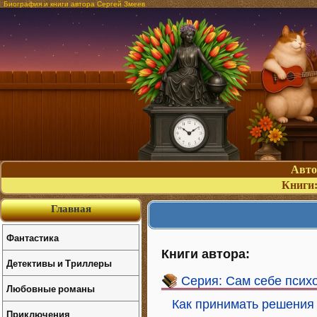
Биография и книги автора Сергей Змеев
Авт
Книги
Главная
Фантастика
Книги автора:
Детективы и Триллеры
Серия: Сам себе психо
Любовные романы
Как принимать решения 
Приключения