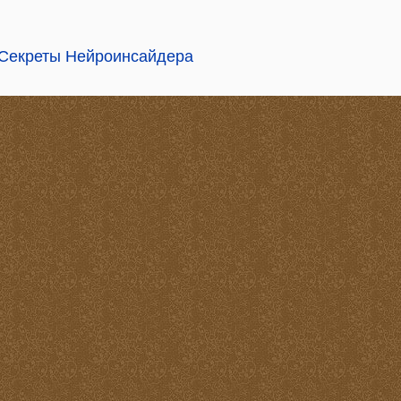
 Секреты Нейроинсайдера