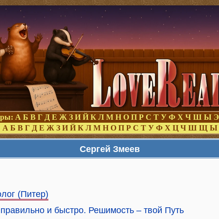
оры:
А
Б
В
Г
Д
Е
Ж
З
И
Й
К
Л
М
Н
О
П
Р
С
Т
У
Ф
Х
Ч
Ш
Ы
Э
:
А
Б
В
Г
Д
Е
Ж
З
И
Й
К
Л
М
Н
О
П
Р
С
Т
У
Ф
Х
Ц
Ч
Ш
Щ
Ы
Сергей Змеев
лог (Питер)
правильно и быстро. Решимость – твой Путь