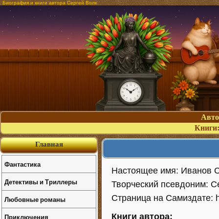
Биография и книги автора Сергей Волк
Авт
Книги
Главная
Фантастика
Настоящее имя: Иванов С
Детективы и Триллеры
Творческий псевдоним: С
Страница на Самиздате: htt
Любовные романы
Книги автора:
Приключения