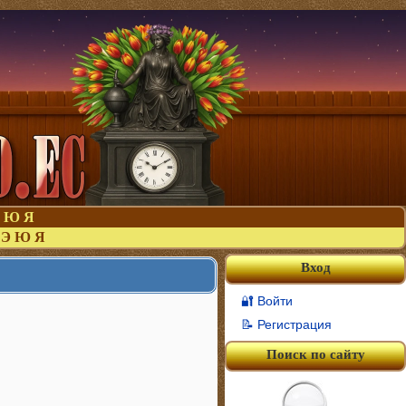
Ю
Я
Э
Ю
Я
Вход
🔐 Войти
📝 Регистрация
Поиск по сайту