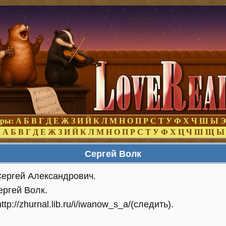
оры:
А
Б
В
Г
Д
Е
Ж
З
И
Й
К
Л
М
Н
О
П
Р
С
Т
У
Ф
Х
Ч
Ш
Ы
Э
:
А
Б
В
Г
Д
Е
Ж
З
И
Й
К
Л
М
Н
О
П
Р
С
Т
У
Ф
Х
Ц
Ч
Ш
Щ
Ы
Сергей Волк
ергей Александрович.
ергей Волк.
p://zhurnal.lib.ru/i/iwanow_s_a/(следить).