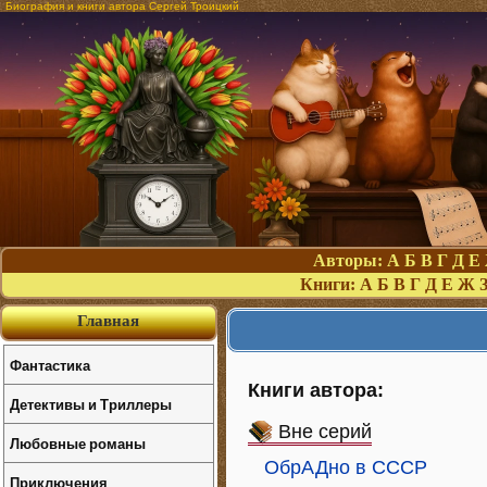
Биография и книги автора Сергей Троицкий
Авторы:
А
Б
В
Г
Д
Е
Книги:
А
Б
В
Г
Д
Е
Ж
Главная
Фантастика
Книги автора:
Детективы и Триллеры
Вне серий
Любовные романы
ОбрАДно в СССР
Приключения