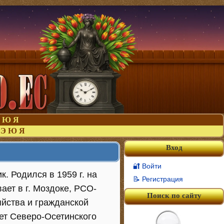
Ю
Я
Э
Ю
Я
Вход
🔐 Войти
к. Родился в 1959 г. на
📝 Регистрация
ает в г. Моздоке, РСО-
Поиск по сайту
йства и гражданской
ет Северо-Осетинского