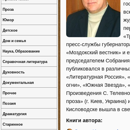
го
Проза
вс
Юмор
жу
пе
Детское
«Т
Дом и семья
пресс-службы губернатора
Наука, Образование
«Моздокский вестник» и е
председателем Собрания 
Справочная литература
публиковался в различны
Духовность
«Литературная Россия», 
Документальная
огни», «Южная Звезда», «
Прочее
Произведения С. Телевно
проза» (г. Киев, Украина)
Поэзия
Кисловодске вышла в све
Драматургия
Книги автора:
Старинное