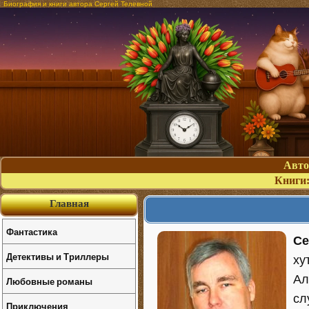
Биография и книги автора Сергей Телевной
Авт
Книги
Главная
Фантастика
Се
Детективы и Триллеры
ху
Ал
Любовные романы
сл
Приключения