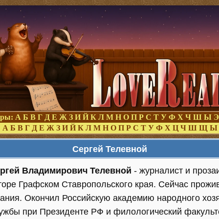
оры:
А
Б
В
Г
Д
Е
Ж
З
И
Й
К
Л
М
Н
О
П
Р
С
Т
У
Ф
Х
Ч
Ш
Ы
Э
:
А
Б
В
Г
Д
Е
Ж
З
И
Й
К
Л
М
Н
О
П
Р
С
Т
У
Ф
Х
Ц
Ч
Ш
Щ
Ы
Сергей Телевной
ргей Владимирович Телевной
- журналист и прозаи
торе Графском Ставропольского края. Сейчас прожив
ания. Окончил Российскую академию народного хозя
ужбы при Президенте РФ и филологический факульт