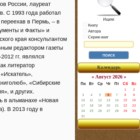
ов России, лауреат
в. С 1993 года работал
Ищем:
 переехав в Пермь, – в
Книгу
гументы и Факты» и
Автора
Серию книг
ского края консультантом
авным редактором газеты
2012 гг. являлся
ак литератор
Календарь
 «Искатель»,
« Август 2026 »
Книголюб», «Сибирские
Пн
Вт
Ср
Чт
Пт
Сб
Вс
1
2
я», и других.
3
4
5
6
7
8
9
сь в альманахе «Новая
10
11
12
13
14
15
16
17
18
19
20
21
22
23
). В 2013 году в
24
25
26
27
28
29
30
31