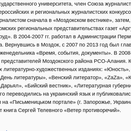
сударственного университета, член Союза журналист
ероссийских и региональных журналистских конкурсо
рналистом сначала в «Моздокском вестнике», затем,
рмских региональных представительствах газет «Ар
руд». В 2004-2007 гг. работал в Администрации Перм
. Вернувшись в Моздок, с 2007 по 2013 год был гл
женедельника «Время, события, документы». В 2008-
представителей Моздокского района РСО-Алания. К
х литературно-художественных изданиях: «Юность»,
«День литературы», «Венский литератор», «ZaZa», «
Дарьял», «Бийский вестник», «Литературная губерни
го переводились на украинский язык и публиковали
 и на «Письменицьком портале» (г. Запорожье, Украина
т книга Сергей Телевного «Ветер противоречий».