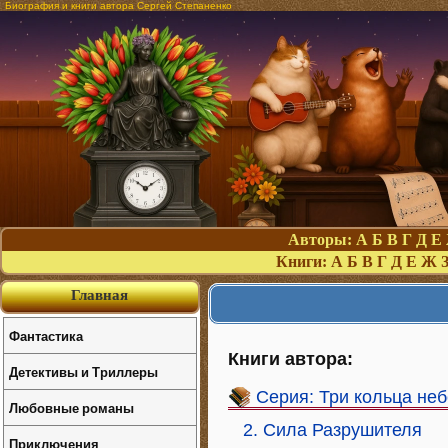
Биография и книги автора Сергей Степаненко
Авторы:
А
Б
В
Г
Д
Е
Книги:
А
Б
В
Г
Д
Е
Ж
Главная
Фантастика
Книги автора:
Детективы и Триллеры
Серия: Три кольца не
Любовные романы
2. Сила Разрушителя
Приключения