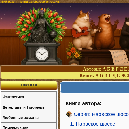
Биография и книги автора Сергей Сезин
Авторы:
А
Б
В
Г
Д
Е
Книги:
А
Б
В
Г
Д
Е
Ж
Главная
Фантастика
Книги автора:
Детективы и Триллеры
Серия: Нарвское шосс
Любовные романы
1. Нарвское шоссе
Приключения