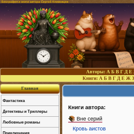
Биография и книги автора Сергей Климовцев
Авторы:
А
Б
В
Г
Д
Е
Книги:
А
Б
В
Г
Д
Е
Ж
Главная
Фантастика
Книги автора:
Детективы и Триллеры
Вне серий
Любовные романы
Кровь аистов
Приключения