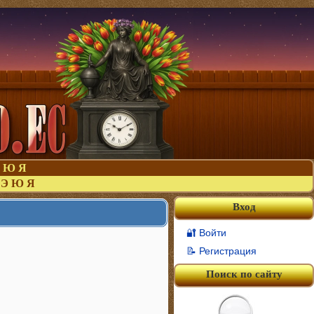
Ю
Я
Э
Ю
Я
Вход
🔐 Войти
📝 Регистрация
Поиск по сайту