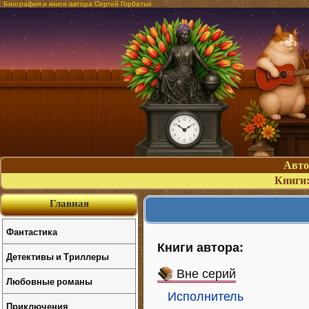
Биография и книги автора Сергей Горбатых
Авт
Книги
Главная
Фантастика
Книги автора:
Детективы и Триллеры
Вне серий
Любовные романы
Исполнитель
Приключения