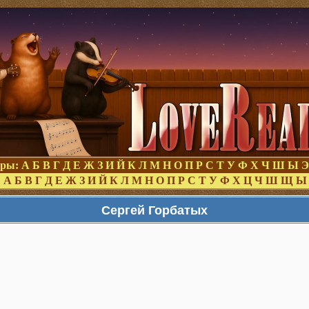
оры:
А
Б
В
Г
Д
Е
Ж
З
И
Й
К
Л
М
Н
О
П
Р
С
Т
У
Ф
Х
Ч
Ш
Ы
Э
:
А
Б
В
Г
Д
Е
Ж
З
И
Й
К
Л
М
Н
О
П
Р
С
Т
У
Ф
Х
Ц
Ч
Ш
Щ
Ы
Сергей Горбатых