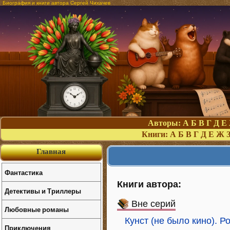
Биография и книги автора Сергей Чихачев
Авторы:
А
Б
В
Г
Д
Е
Книги:
А
Б
В
Г
Д
Е
Ж
Главная
Фантастика
Книги автора:
Детективы и Триллеры
Вне серий
Любовные романы
Кунст (не было кино). 
Приключения