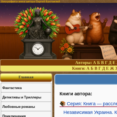
Биография и книги автора Сергей Бунтовский
Авторы:
А
Б
В
Г
Д
Е
Книги:
А
Б
В
Г
Д
Е
Ж
Главная
Фантастика
Книги автора:
Детективы и Триллеры
Серия: Книга — рассл
Любовные романы
Независимая Украина. К
Приключения