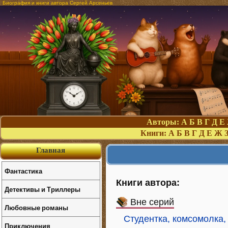
Биография и книги автора Сергей Арсеньев
Авторы:
А
Б
В
Г
Д
Е
Книги:
А
Б
В
Г
Д
Е
Ж
Главная
Фантастика
Книги автора:
Детективы и Триллеры
Вне серий
Любовные романы
Студентка, комсомолка,
Приключения