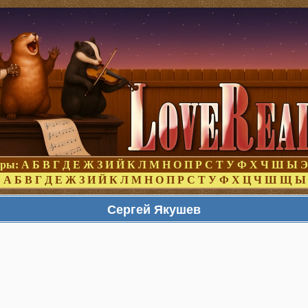
оры:
А
Б
В
Г
Д
Е
Ж
З
И
Й
К
Л
М
Н
О
П
Р
С
Т
У
Ф
Х
Ч
Ш
Ы
Э
:
А
Б
В
Г
Д
Е
Ж
З
И
Й
К
Л
М
Н
О
П
Р
С
Т
У
Ф
Х
Ц
Ч
Ш
Щ
Ы
Сергей Якушев