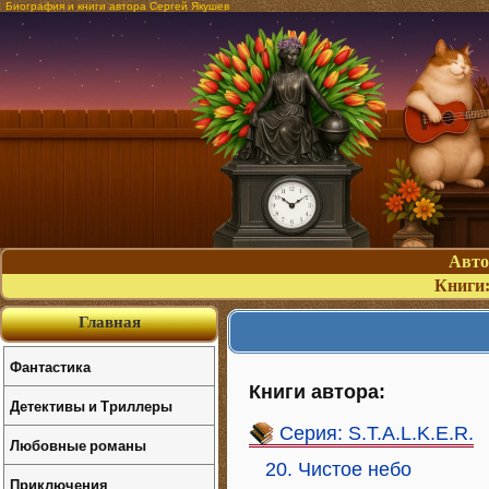
Биография и книги автора Сергей Якушев
Авт
Книги
Главная
Фантастика
Книги автора:
Детективы и Триллеры
Серия: S.T.A.L.K.E.R.
Любовные романы
20. Чистое небо
Приключения