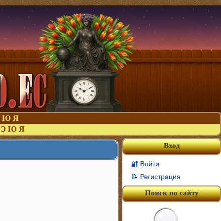
Ю
Я
Э
Ю
Я
Вход
🔐 Войти
📝 Регистрация
Поиск по сайту