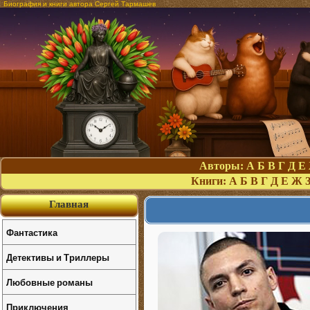
Биография и книги автора Сергей Тармашев
Авторы:
А
Б
В
Г
Д
Е
Книги:
А
Б
В
Г
Д
Е
Ж
Главная
Фантастика
Детективы и Триллеры
Любовные романы
Приключения