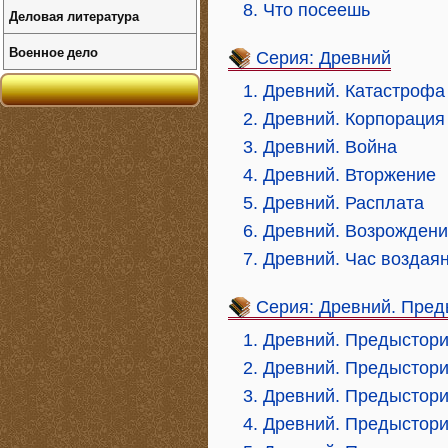
8. Что посеешь
Деловая литература
Военное дело
Серия: Древний
1. Древний. Катастрофа
2. Древний. Корпорация
3. Древний. Война
4. Древний. Вторжение
5. Древний. Расплата
6. Древний. Возрожден
7. Древний. Час воздая
Серия: Древний. Пред
1. Древний. Предыстори
2. Древний. Предыстори
3. Древний. Предыстори
4. Древний. Предыстори