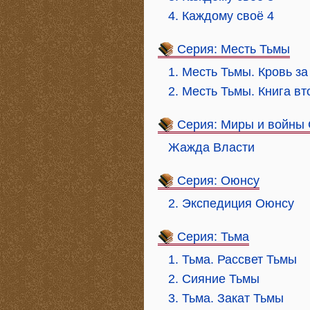
4. Каждому своё 4
Серия: Месть Тьмы
1. Месть Тьмы. Кровь за
2. Месть Тьмы. Книга вт
Серия: Миры и войны
Жажда Власти
Серия: Оюнсу
2. Экспедиция Оюнсу
Серия: Тьма
1. Тьма. Рассвет Тьмы
2. Сияние Тьмы
3. Тьма. Закат Тьмы