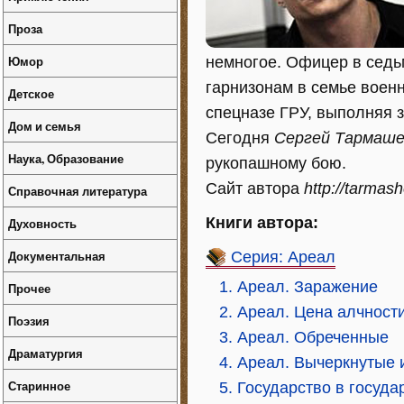
Проза
Юмор
немногое. Офицер в седьм
гарнизонам в семье воен
Детское
спецназе ГРУ, выполняя з
Дом и семья
Сегодня
Сергей Тармаше
Наука, Образование
рукопашному бою.
Сайт автора
http://tarmas
Справочная литература
Книги автора:
Духовность
Документальная
Серия: Ареал
1. Ареал. Заражение
Прочее
2. Ареал. Цена алчност
Поэзия
3. Ареал. Обреченные
Драматургия
4. Ареал. Вычеркнутые 
Старинное
5. Государство в госуда