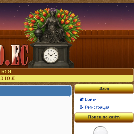
Ю
Я
Э
Ю
Я
Вход
🔐 Войти
📝 Регистрация
Поиск по сайту