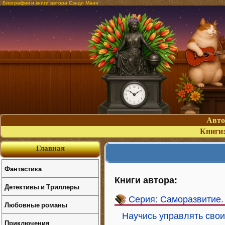
Биография и книги автора Сэнди Манн
Авт
Книги
Главная
Фантастика
Книги автора:
Детективы и Триллеры
Серия: Саморазвитие. 
Любовные романы
Научись управлять свои
Приключения