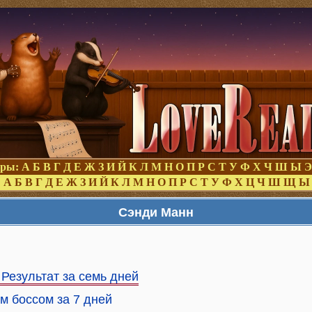
оры:
А
Б
В
Г
Д
Е
Ж
З
И
Й
К
Л
М
Н
О
П
Р
С
Т
У
Ф
Х
Ч
Ш
Ы
Э
:
А
Б
В
Г
Д
Е
Ж
З
И
Й
К
Л
М
Н
О
П
Р
С
Т
У
Ф
Х
Ц
Ч
Ш
Щ
Ы
Сэнди Манн
Результат за семь дней
м боссом за 7 дней