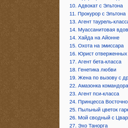
10. Адвокат с Эльтона
11. Прокурор с Эльтона
13. Агент таурель-класс
14. Муассанитовая вдо
14. Хайда на Айонне
15. Охота на эмиссара
16. Юрист отверженных
17. Агент бета-класса
18. Генетика любви
19. Жена по вызову с д
22. Амазонка командор
23. Агент пси-класса
24. Принцесса Восточно
25. Пыльный цветок га
26. Мой сводный с Цвар
27. Эхо Танорга