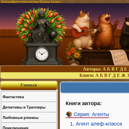
Биография и книги автора Селина Катрин
Авторы:
А
Б
В
Г
Д
Е
Книги:
А
Б
В
Г
Д
Е
Ж
Главная
Фантастика
Книги автора:
Детективы и Триллеры
Серия: Агенты
Любовные романы
1. Агент алеф-класса
Приключения