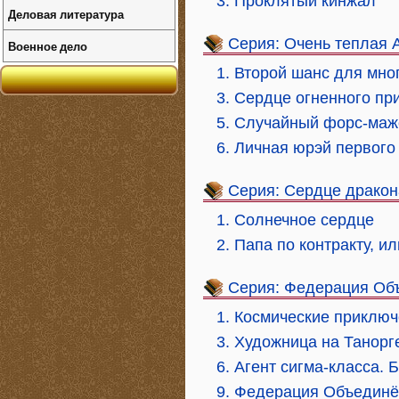
3. Проклятый кинжал
Деловая литература
Серия: Очень теплая 
Военное дело
1. Второй шанс для мно
3. Сердце огненного пр
5. Случайный форс-мажо
6. Личная юрэй первого
Серия: Сердце дракон
1. Солнечное сердце
2. Папа по контракту, и
Серия: Федерация Об
1. Космические приклю
3. Художница на Танорг
6. Агент сигма-класса.
9. Федерация Объединё