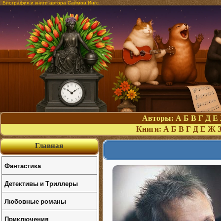
Биография и книги автора Саймон Ингс
Авторы:
А
Б
В
Г
Д
Е
Книги:
А
Б
В
Г
Д
Е
Ж
Главная
Фантастика
Детективы и Триллеры
Любовные романы
Приключения