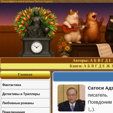
Биография и книги автора Сатоси Адзути
Авторы:
А
Б
В
Г
Д
Е
Книги:
А
Б
В
Г
Д
Е
Ж
Главная
Фантастика
Сатоси Ад
Детективы и Триллеры
писатель.
Псевдони
Любовные романы
し).
Приключения