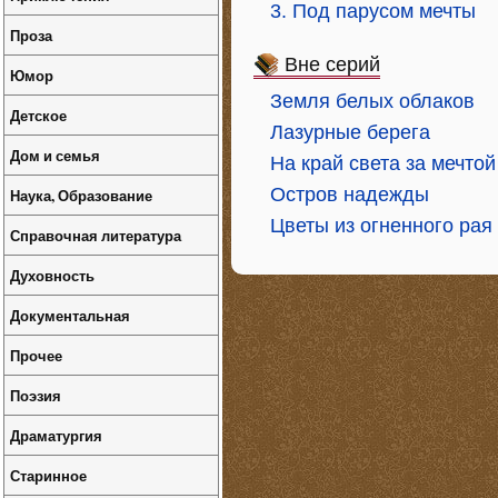
3. Под парусом мечты
Проза
Вне серий
Юмор
Земля белых облаков
Детское
Лазурные берега
Дом и семья
На край света за мечтой
Остров надежды
Наука, Образование
Цветы из огненного рая
Справочная литература
Духовность
Документальная
Прочее
Поэзия
Драматургия
Старинное