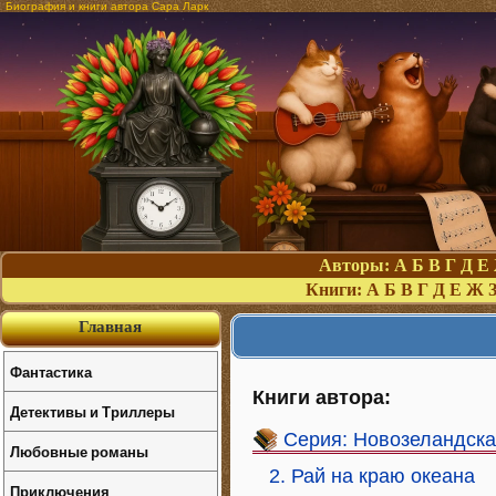
Биография и книги автора Сара Ларк
Авторы:
А
Б
В
Г
Д
Е
Книги:
А
Б
В
Г
Д
Е
Ж
Главная
Фантастика
Книги автора:
Детективы и Триллеры
Серия: Новозеландска
Любовные романы
2. Рай на краю океана
Приключения