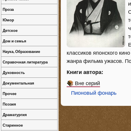
и
Проза
С
Юмор
т
ч
Детское
т
Дом и семья
Е
Наука, Образование
классиков японского кин
жанра фильма ужасов. По
Справочная литература
Книги автора:
Духовность
Документальная
Вне серий
Пионовый фонарь
Прочее
Поэзия
Драматургия
Старинное