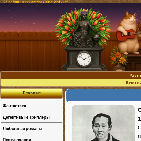
Биография и книги автора Санътютэй Энте
Авт
Книги
Главная
Фантастика
Детективы и Триллеры
1
С
Любовные романы
п
Приключения