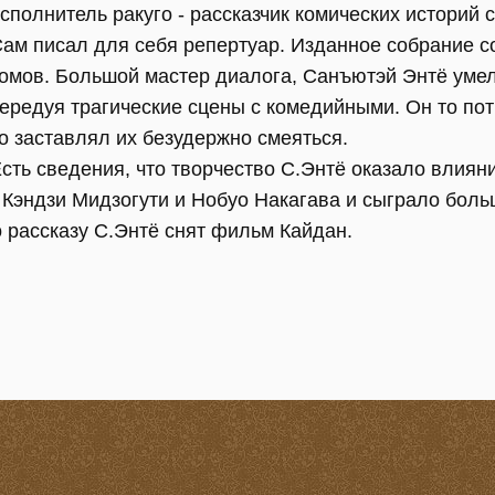
сполнитель ракуго - рассказчик комических историй
ам писал для себя репертуар. Изданное собрание со
омов. Большой мастер диалога, Санъютэй Энтё уме
ередуя трагические сцены с комедийными. Он то по
о заставлял их безудержно смеяться.
сть сведения, что творчество С.Энтё оказало влиян
о Кэндзи Мидзогути и Нобуо Накагава и сыграло бол
 рассказу С.Энтё снят фильм Кайдан.