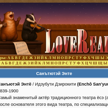
оры:
А
Б
В
Г
Д
Е
Ж
З
И
Й
К
Л
М
Н
О
П
Р
С
Т
У
Ф
Х
Ч
Ш
Ы
Э
:
А
Б
В
Г
Д
Е
Ж
З
И
Й
К
Л
М
Н
О
П
Р
С
Т
У
Ф
Х
Ц
Ч
Ш
Щ
Ы
Санътютэй Энте
Санъютэй Энтё
/ Идзубути Дзирокити
(Enchô San'yuu
839-1900
амый знаменитый актёр традиционного театра ёсэ (а 
осле основателя этого вида театра, по специализации