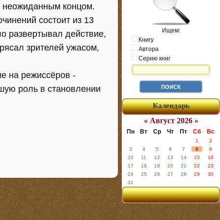
 с неожиданным концом.
чинений состоит из 13
Ищем:
ло развертывал действие,
Книгу
трясал зрителей ужасом,
Автора
Серию книг
ие на режиссёров -
ьшую роль в становлении
Календарь
« Август 2026 »
Пн
Вт
Ср
Чт
Пт
Сб
Вс
1
2
3
4
5
6
7
8
9
10
11
12
13
14
15
16
17
18
19
20
21
22
23
24
25
26
27
28
29
30
31