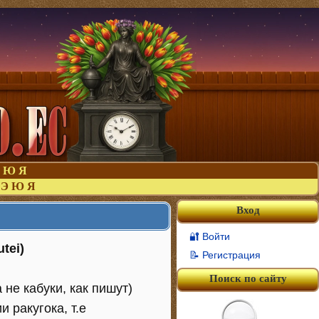
Ю
Я
Э
Ю
Я
Вход
🔐 Войти
tei)
📝 Регистрация
Поиск по сайту
не кабуки, как пишут)
 ракугока, т.е