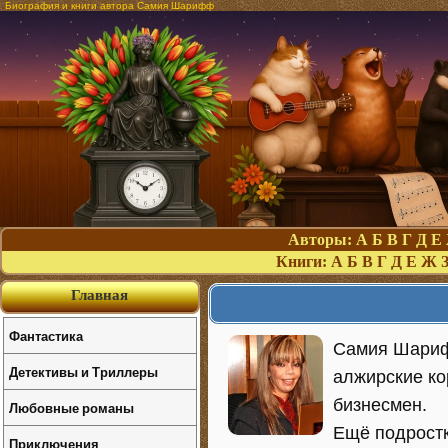
Биография и книги автора Самия Шарифф
Авторы:
А
Б
В
Г
Д
Е
Книги:
А
Б
В
Г
Д
Е
Ж
Главная
Фантастика
Самия Шарифф
Детективы и Триллеры
алжирские ко
бизнесмен.
Любовные романы
Ещё подростк
Приключения