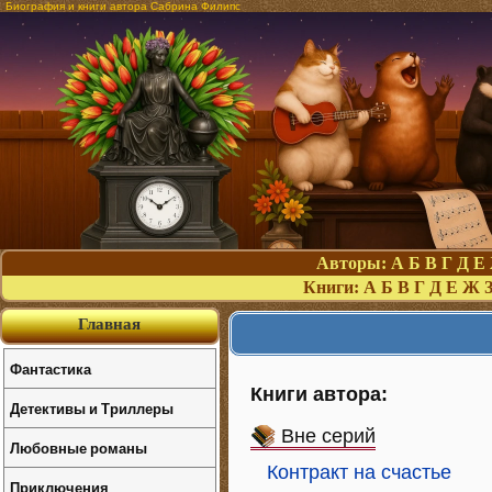
Биография и книги автора Сабрина Филипс
Авторы:
А
Б
В
Г
Д
Е
Книги:
А
Б
В
Г
Д
Е
Ж
Главная
Фантастика
Книги автора:
Детективы и Триллеры
Вне серий
Любовные романы
Контракт на счастье
Приключения