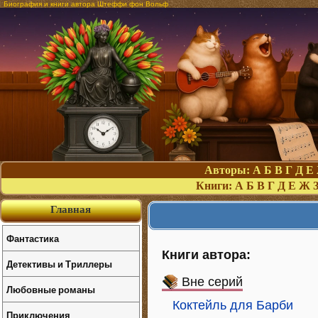
Биография и книги автора Штеффи фон Вольф
Авторы:
А
Б
В
Г
Д
Е
Книги:
А
Б
В
Г
Д
Е
Ж
Главная
Фантастика
Книги автора:
Детективы и Триллеры
Вне серий
Любовные романы
Коктейль для Барби
Приключения