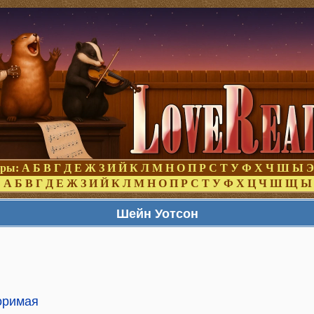
оры:
А
Б
В
Г
Д
Е
Ж
З
И
Й
К
Л
М
Н
О
П
Р
С
Т
У
Ф
Х
Ч
Ш
Ы
Э
:
А
Б
В
Г
Д
Е
Ж
З
И
Й
К
Л
М
Н
О
П
Р
С
Т
У
Ф
Х
Ц
Ч
Ш
Щ
Ы
Шейн Уотсон
оримая