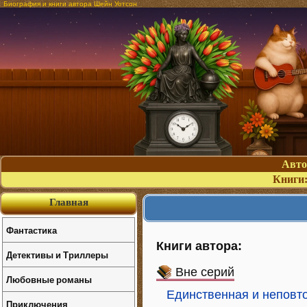
Биография и книги автора Шейн Уотсон
Авт
Книги
Главная
Фантастика
Книги автора:
Детективы и Триллеры
Вне серий
Любовные романы
Единственная и неповт
Приключения