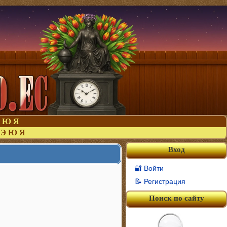
Ю
Я
Э
Ю
Я
Вход
🔐 Войти
📝 Регистрация
Поиск по сайту