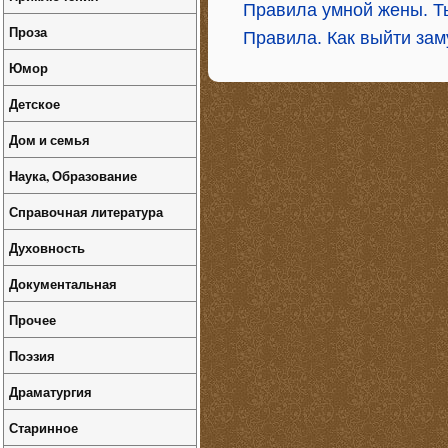
Правила умной жены. Т
Проза
Правила. Как выйти зам
Юмор
Детское
Дом и семья
Наука, Образование
Справочная литература
Духовность
Документальная
Прочее
Поэзия
Драматургия
Старинное