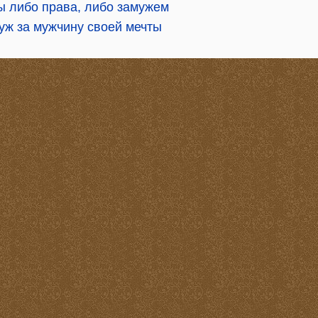
ы либо права, либо замужем
уж за мужчину своей мечты