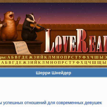
оры:
А
Б
В
Г
Д
Е
Ж
З
И
Й
К
Л
М
Н
О
П
Р
С
Т
У
Ф
Х
Ч
Ш
Ы
Э
:
А
Б
В
Г
Д
Е
Ж
З
И
Й
К
Л
М
Н
О
П
Р
С
Т
У
Ф
Х
Ц
Ч
Ш
Щ
Ы
Шерри Шнейдер
ы успешных отношений для современных девушек