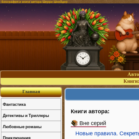
Биография и книги автора Шерри Шнейдер
Авт
Книги
Главная
Фантастика
Книги автора:
Детективы и Триллеры
Вне серий
Любовные романы
Новые правила. Секрет
Приключения