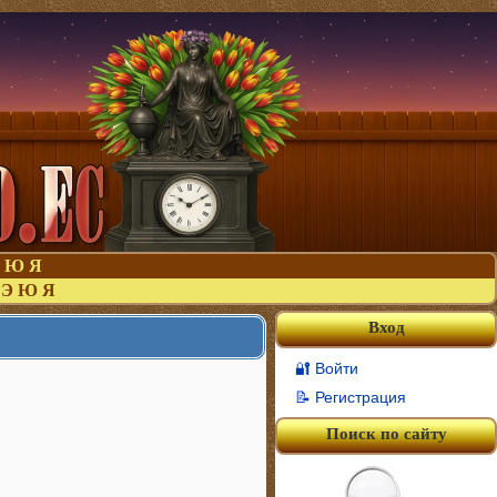
Ю
Я
Э
Ю
Я
Вход
🔐 Войти
📝 Регистрация
Поиск по сайту