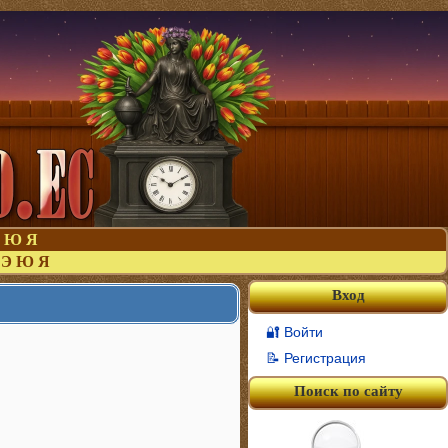
Ю
Я
Э
Ю
Я
Вход
🔐 Войти
📝 Регистрация
Поиск по сайту