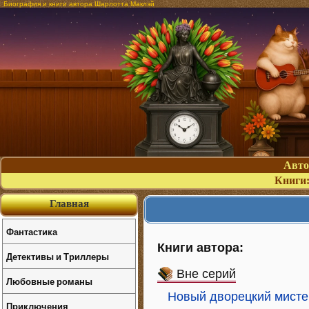
Биография и книги автора Шарлотта Маклэй
Авт
Книги
Главная
Фантастика
Книги автора:
Детективы и Триллеры
Вне серий
Любовные романы
Новый дворецкий мисте
Приключения