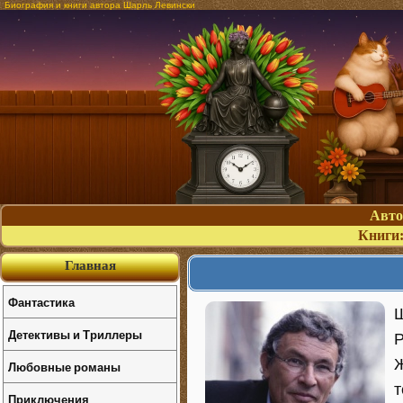
Биография и книги автора Шарль Левински
Авт
Книги
Главная
Фантастика
Ш
Детективы и Триллеры
Р
Ж
Любовные романы
т
Приключения