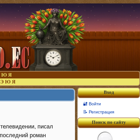
Ю
Я
Э
Ю
Я
Вход
🔐 Войти
📝 Регистрация
Поиск по сайту
 телевидении, писал
, последний роман