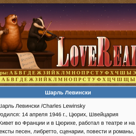
оры:
А
Б
В
Г
Д
Е
Ж
З
И
Й
К
Л
М
Н
О
П
Р
С
Т
У
Ф
Х
Ч
Ш
Ы
Э
:
А
Б
В
Г
Д
Е
Ж
З
И
Й
К
Л
М
Н
О
П
Р
С
Т
У
Ф
Х
Ц
Ч
Ш
Щ
Ы
Шарль Левински
арль Левински /Charles Lewinsky
одился: 14 апреля 1946 г., Цюрих, Швейцария
ивет во Франции и в Цюрихе, работал в театре и на
ексты песен, либретто, сценарии, повести и романы