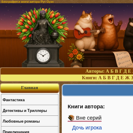
Биография и книги автора Рут Оуэн
Авторы:
А
Б
В
Г
Д
Е
Книги:
А
Б
В
Г
Д
Е
Ж
Главная
Фантастика
Книги автора:
Детективы и Триллеры
Вне серий
Любовные романы
Дочь игрока
Приключения