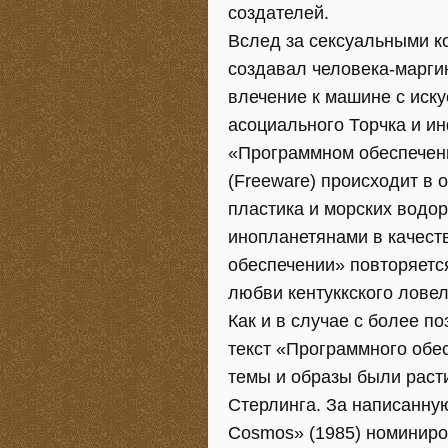
создателей.
Вслед за сексуальными к
создавал человека-марги
влечение к машине с иск
асоциального Торчка и и
«Программном обеспечен
(Freeware) происходит в 
пластика и морских водо
инопланетянами в качест
обеспечении» повторяетс
любви кентуккского лове
Как и в случае с более 
текст «Программного обе
темы и образы были раст
Стерлинга. За написанную
Cosmos» (1985) номиниров