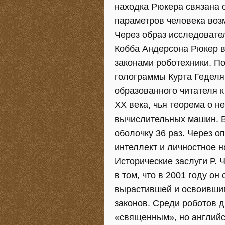
находка Рюкера связана с
параметров человека воз
Через образ исследовате
Кобба Андерсона Рюкер в
законами роботехники. П
голограммы Курта Геделя
образованного читателя 
XX века, чья теорема о н
вычислительных машин. 
оболочку 36 раз. Через о
интеллект и личностное 
Исторические заслуги Р.
в том, что в 2001 году о
вырастившей и освоивши
законов. Среди роботов 
«священным», но английс