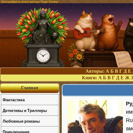
Биография и книги автора Руди Рюкер
Авторы:
А
Б
В
Г
Д
Е
Книги:
А
Б
В
Г
Д
Е
Ж
Главная
Фантастика
Ру
Детективы и Триллеры
им
Ru
Любовные романы
ам
Приключения