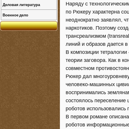
Наряду с технологически
Деловая литература
по Рюкеру характерна со
Военное дело
неоднократно заявлял, ч
наркотиков. Поэтому соз
трансреализмом (transrea
линий и образов дается в
В композиции тетралогии
теории заговора. Как в к
совместном противостоян
Рюкер дал многоуровнев
человеко-машинных циви
воспринимались землянам
состоялось переселение 
роботов использовались 
В первом романе описан
роботов информационные