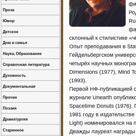
фи
Проза
Ро
Юмор
Ru
фа
Детское
склонный к стилистике «
Дом и семья
Опыт преподавания в State
Наука, Образование
Гейдельбергском универси
четырёх научных монографи
Справочная литература
Dimensions (1977), Mind Tool
Духовность
(1993).
Документальная
Первой НФ-публикацией ст
Прочее
журнале Unearth опублико
Spacetime Donuts (1976)
Поэзия
1981 году в издательстве
Драматургия
Light) номинировался на 
Старинное
Дважды лауреат награды и