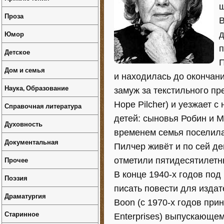
ш
Проза
В
Юмор
д
п
Детское
П
Дом и семья
и находилась до окончан
Наука, Образование
замуж за текстильного п
Hope Pilcher) и уезжает 
Справочная литература
детей: сыновья Робин и М
Духовность
временем семья поселила
Документальная
Пилчер живёт и по сей де
Прочее
отметили пятидесятилетн
В конце 1940-х годов по
Поэзия
писать повести для изда
Драматургия
Boon (с 1970-х годов при
Старинное
Enterprises) выпускающе