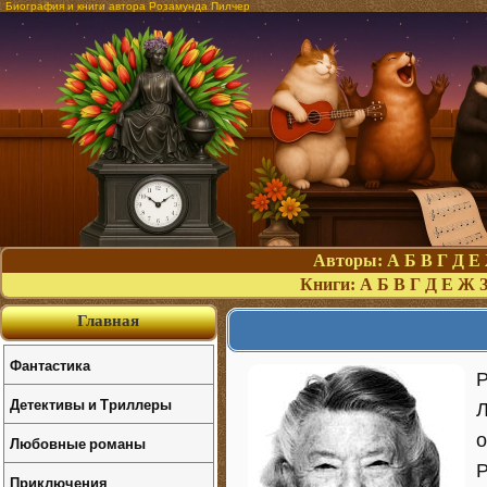
Биография и книги автора Розамунда Пилчер
Авторы:
А
Б
В
Г
Д
Е
Книги:
А
Б
В
Г
Д
Е
Ж
Главная
Фантастика
Р
Детективы и Триллеры
Л
о
Любовные романы
P
Приключения