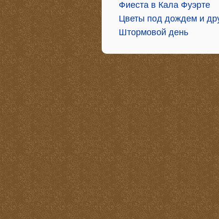
Фиеста в Кала Фуэрте
Цветы под дождем и др
Штормовой день