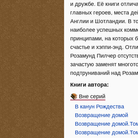
и дружбе. Её книги отли
главных героев, места д
Англии и Шотландии. В то
наиболее успешных комм
принципами, на которых б
счастье и хэппи-энд. От
Розамунд Пилчер отсутст
зачастую заменят многот
подтруниваний над Розам
Книги автора:
Вне серий
В канун Рождества
Возвращение домой
Возвращение домой.То
Возвращение домой.То