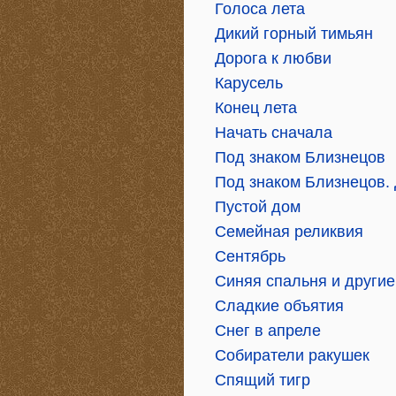
Голоса лета
Дикий горный тимьян
Дорога к любви
Карусель
Конец лета
Начать сначала
Под знаком Близнецов
Под знаком Близнецов. 
Пустой дом
Семейная реликвия
Сентябрь
Синяя спальня и другие
Сладкие объятия
Снег в апреле
Собиратели ракушек
Спящий тигр