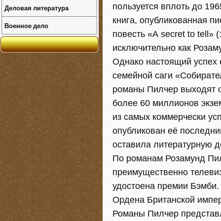
пользуется вплоть до 196
Деловая литература
книга, опубликованная п
Военное дело
повесть «А secret to tell»
исключительно как Розам
Однако настоящий успех е
семейной саги «Собирател
романы Пилчер выходят 
более 60 миллионов экзем
из самых коммерчески ус
опубликован её последни
оставила литературную д
По романам Розамунд Пил
преимущественно телевиз
удостоена премии Бэмби.
Ордена Британской импе
Романы Пилчер представл