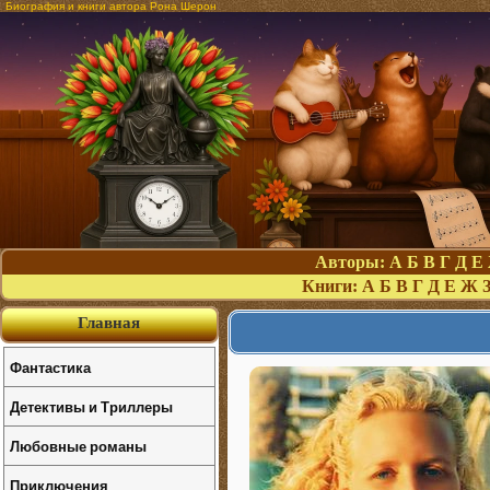
Биография и книги автора Рона Шерон
Авторы:
А
Б
В
Г
Д
Е
Книги:
А
Б
В
Г
Д
Е
Ж
Главная
Фантастика
Детективы и Триллеры
Любовные романы
Приключения