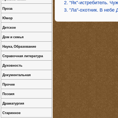
2. "Як"-истребитель. Чу
Проза
3. "Ла"-охотник. В небе
Юмор
Детское
Дом и семья
Наука, Образование
Справочная литература
Духовность
Документальная
Прочее
Поэзия
Драматургия
Старинное