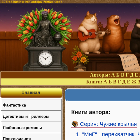
Биография и книги автора Роман Юров
Авторы:
А
Б
В
Г
Д
Е
Книги:
А
Б
В
Г
Д
Е
Ж
Главная
Фантастика
Книги автора:
Детективы и Триллеры
Серия: Чужие крылья
Любовные романы
1. "МиГ" - перехватчик.
Приключения