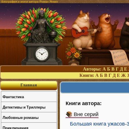
Биография и книги автора Роман Янкин
Авторы:
А
Б
В
Г
Д
Е
Книги:
А
Б
В
Г
Д
Е
Ж
Главная
Фантастика
Книги автора:
Детективы и Триллеры
Вне серий
Любовные романы
Большая книга ужасов-
Приключения