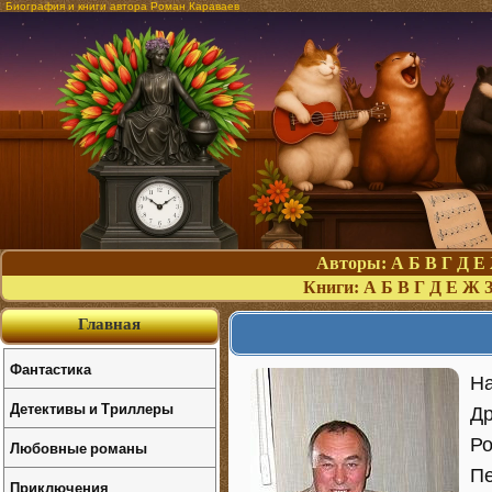
Биография и книги автора Роман Караваев
Авторы:
А
Б
В
Г
Д
Е
Книги:
А
Б
В
Г
Д
Е
Ж
Главная
Фантастика
Н
Детективы и Триллеры
Др
Ро
Любовные романы
Пе
Приключения