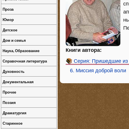
сп
Проза
ап
Юмор
ны
Пе
Детское
Дом и семья
Книги автора:
Наука, Образование
Справочная литература
Серия: Пришедшие из
6. Миссия доброй воли
Духовность
Документальная
Прочее
Поэзия
Драматургия
Старинное