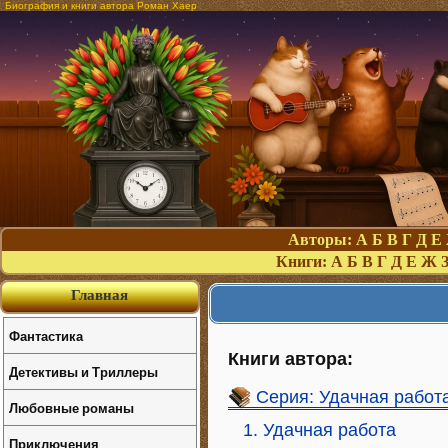
Биография и книги автора Роман Хаер
Авторы:
А
Б
В
Г
Д
Е
Книги:
А
Б
В
Г
Д
Е
Ж
Главная
Фантастика
Книги автора:
Детективы и Триллеры
Серия: Удачная работ
Любовные романы
1. Удачная работа
Приключения