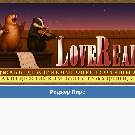
оры:
А
Б
В
Г
Д
Е
Ж
З
И
Й
К
Л
М
Н
О
П
Р
С
Т
У
Ф
Х
Ч
Ш
Ы
Э
:
А
Б
В
Г
Д
Е
Ж
З
И
Й
К
Л
М
Н
О
П
Р
С
Т
У
Ф
Х
Ц
Ч
Ш
Щ
Ы
Роджер Пирс
а