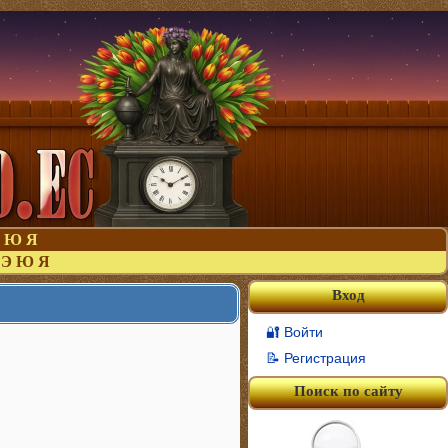
Ю
Я
Э
Ю
Я
Вход
🔐 Войти
📝 Регистрация
Поиск по сайту