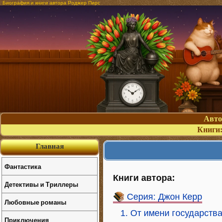
Биография и книги автора Роджер Пирс
Авт
Книги
Главная
Фантастика
Книги автора:
Детективы и Триллеры
Серия: Джон Керр
Любовные романы
1. От имени государств
Приключения