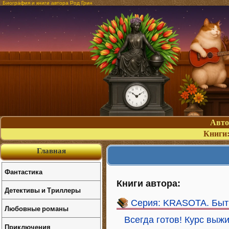
Биография и книги автора Род Грин
Авт
Книги
Главная
Фантастика
Книги автора:
Детективы и Триллеры
Серия: KRASOTA. Быт
Любовные романы
Всегда готов! Курс вы
Приключения