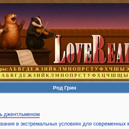
оры:
А
Б
В
Г
Д
Е
Ж
З
И
Й
К
Л
М
Н
О
П
Р
С
Т
У
Ф
Х
Ч
Ш
Ы
Э
:
А
Б
В
Г
Д
Е
Ж
З
И
Й
К
Л
М
Н
О
П
Р
С
Т
У
Ф
Х
Ц
Ч
Ш
Щ
Ы
Род Грин
ь джентльменом
живания в экстремальных условиях для современных