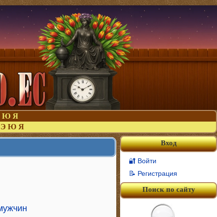
Ю
Я
Э
Ю
Я
Вход
🔐 Войти
📝 Регистрация
Поиск по сайту
 мужчин