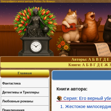
Биография и книги автора Робин Ла Фиверс
Авторы:
А
Б
В
Г
Д
Е
Книги:
А
Б
В
Г
Д
Е
Ж
Главная
Фантастика
Книги автора:
Детективы и Триллеры
Серия: Его верный уб
Любовные романы
1. Жестокое милосерди
Приключения