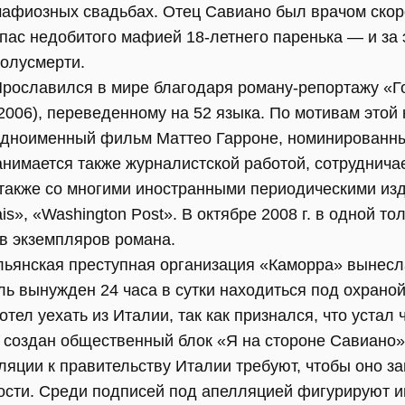
афиозных свадьбах. Отец Савиано был врачом ско
пас недобитого мафией 18-летнего паренька — и за 
олусмерти.
рославился в мире благодаря роману-репортажу «Г
2006), переведенному на 52 языка. По мотивам этой 
дноименный фильм Маттео Гарроне, номинированн
нимается также журналистской работой, сотрудничае
 также со многими иностранными периодическими изд
Pais», «Washington Post». В октябре 2008 г. в одной т
в экземпляров романа.
льянская преступная организация «Каморра» вынес
ль вынужден 24 часа в сутки находиться под охрано
отел уехать из Италии, так как признался, что устал
 создан общественный блок «Я на стороне Савиано
ляции к правительству Италии требуют, чтобы оно з
ости. Среди подписей под апелляцией фигурируют 