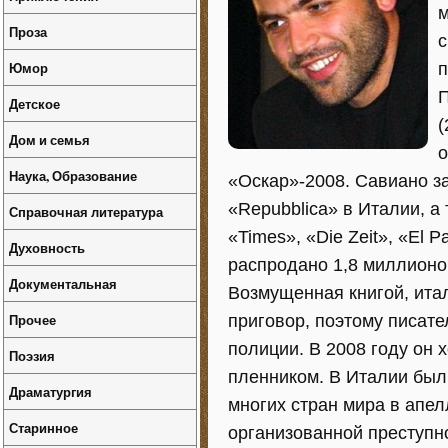
м
Проза
с
Юмор
п
П
Детское
(
Дом и семья
о
Наука, Образование
«Оскар»-2008. Савиано за
«Repubblica» в Италии, а
Справочная литература
«Times», «Die Zeit», «El 
Духовность
распродано 1,8 миллионо
Документальная
Возмущенная книгой, ита
Прочее
приговор, поэтому писате
полиции. В 2008 году он х
Поэзия
пленником. В Италии был
Драматургия
многих стран мира в апел
Старинное
организованной преступн