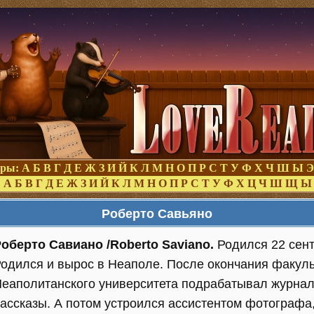
оры:
А
Б
В
Г
Д
Е
Ж
З
И
Й
К
Л
М
Н
О
П
Р
С
Т
У
Ф
Х
Ч
Ш
Ы
Э
:
А
Б
В
Г
Д
Е
Ж
З
И
Й
К
Л
М
Н
О
П
Р
С
Т
У
Ф
Х
Ц
Ч
Ш
Щ
Ы
Роберто Савьяно
оберто Савиано /Roberto Saviano.
Родился 22 сент
одился и вырос в Неаполе. После окончания факул
еаполитанского университета подрабатывал журнали
ассказы. А потом устроился ассистентом фотографа