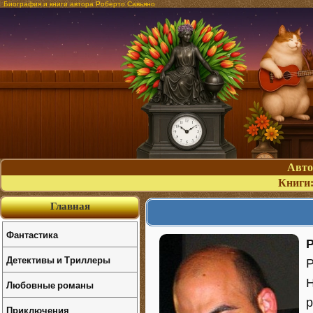
Биография и книги автора Роберто Савьяно
Авт
Книги
Главная
Фантастика
Р
Детективы и Триллеры
Р
Н
Любовные романы
р
Приключения