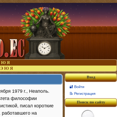
Ю
Я
Э
Ю
Я
Вход
🔐 Войти
ября 1979 г., Неаполь.
📝 Регистрация
ьтета философии
Поиск по сайту
стикой, писал короткие
, работавшего на