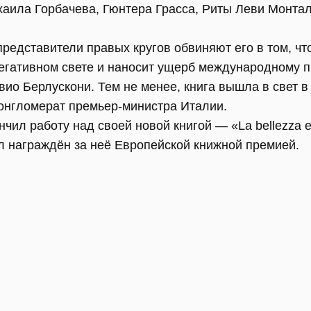
хаила Горбачева, Гюнтера Грасса, Риты Леви Монтал
представители правых кругов обвиняют его в том, что
егативном свете и наносит ущерб международному п
ио Берлускони. Тем не менее, книга вышла в свет в
конгломерат премьер-министра Италии.
чил работу над своей новой книгой — «La bellezza e l
ыл награждён за неё Европейской книжной премией.