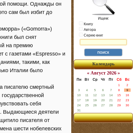
рой помощи. Однажды он
это сам был избит до
Ищем:
Книгу
оморра» («Gomorra»)
Автора
Серию книг
книги был снят
ый на премию
т с газетами «Espresso» и
аниями, такими, как
Календарь
олько Италии было
« Август 2026 »
Пн
Вт
Ср
Чт
Пт
Сб
Вс
1
2
ла писателю смертный
3
4
5
6
7
8
9
й государственной
10
11
12
13
14
15
16
17
18
19
20
21
22
23
 чувствовать себя
24
25
26
27
28
29
30
31
». Выдающиеся деятели
ащитило писателя от
имена шести нобелевских