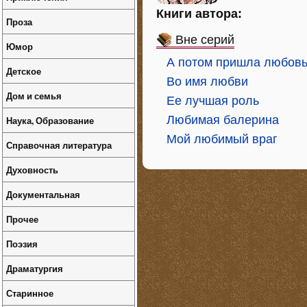
Книги автора:
Проза
Вне серий
Юмор
А потом пришла любов
Детское
Во имя любви
Дом и семья
Ее лучшая роль
Любимая балерина
Наука, Образование
Мой любимый враг
Справочная литература
Духовность
Документальная
Прочее
Поэзия
Драматургия
Старинное