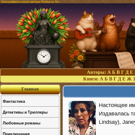
Биография и книги автора Роберта Ли
Авторы:
А
Б
В
Г
Д
Е
Книги:
А
Б
В
Г
Д
Е
Ж
Главная
Фантастика
Настоящее имя
Детективы и Триллеры
Издавалась та
Lindsay), Jane
Любовные романы
Приключения