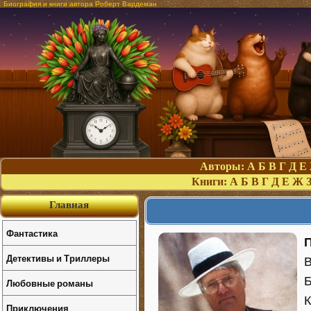
Биография и книги автора Роберт Вардеман
Авторы:
А
Б
В
Г
Д
Е
Книги:
А
Б
В
Г
Д
Е
Ж
Главная
Фантастика
Детективы и Триллеры
В
Б
Любовные романы
К
Приключения