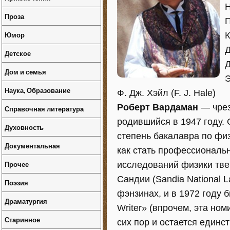
Н
Проза
П
Юмор
К
Д
Детское
Д
Дом и семья
Э
Наука, Образование
Ф. Дж. Хэйл (F. J. Hale)
Роберт Вардаман
— чрез
Справочная литература
родившийся в 1947 году.
Духовность
степень бакалавра по физ
Документальная
как стать профессиональ
Прочее
исследований физики тве
Сандии (Sandia National L
Поэзия
фэнзинах, и в 1972 году 
Драматургия
Writer» (впрочем, эта но
Старинное
сих пор и остается единс