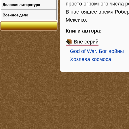
просто огромного числа р
Деловая литература
В настоящее время Робер
Военное дело
Мексико.
Книги автора:
Вне серий
God of War. Бог войны
Хозяева космоса