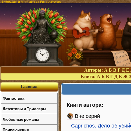
Биография и книги автора Рина Хаустова
Авторы:
А
Б
В
Г
Д
Е
Книги:
А
Б
В
Г
Д
Е
Ж
Главная
Фантастика
Книги автора:
Детективы и Триллеры
Вне серий
Любовные романы
Caprichos. Дело об уби
Приключения