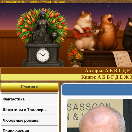
Биография и книги автора Ричард Флэнаган
Авторы:
А
Б
В
Г
Д
Е
Книги:
А
Б
В
Г
Д
Е
Ж
Главная
Фантастика
Детективы и Триллеры
Любовные романы
Приключения