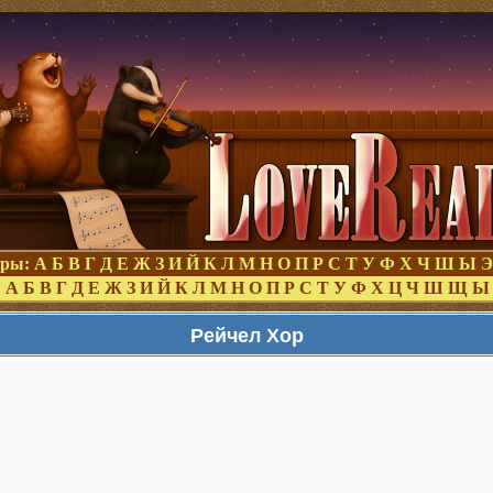
оры:
А
Б
В
Г
Д
Е
Ж
З
И
Й
К
Л
М
Н
О
П
Р
С
Т
У
Ф
Х
Ч
Ш
Ы
Э
:
А
Б
В
Г
Д
Е
Ж
З
И
Й
К
Л
М
Н
О
П
Р
С
Т
У
Ф
Х
Ц
Ч
Ш
Щ
Ы
Рейчел Хор