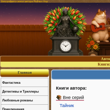
Биография и книги автора Рейчел Хор
Авт
Книги
Главная
Фантастика
Книги автора:
Детективы и Триллеры
Вне серий
Любовные романы
Тайник
Приключения