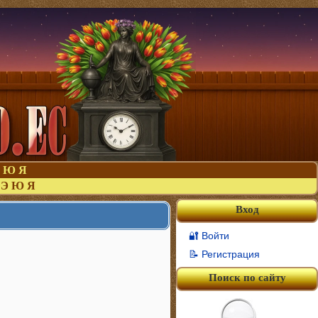
Ю
Я
Э
Ю
Я
Вход
🔐 Войти
📝 Регистрация
Поиск по сайту