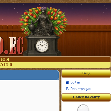
Ю
Я
Э
Ю
Я
Вход
🔐 Войти
📝 Регистрация
Поиск по сайту