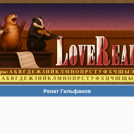
оры:
А
Б
В
Г
Д
Е
Ж
З
И
Й
К
Л
М
Н
О
П
Р
С
Т
У
Ф
Х
Ч
Ш
Ы
Э
:
А
Б
В
Г
Д
Е
Ж
З
И
Й
К
Л
М
Н
О
П
Р
С
Т
У
Ф
Х
Ц
Ч
Ш
Щ
Ы
Ренат Гильфанов