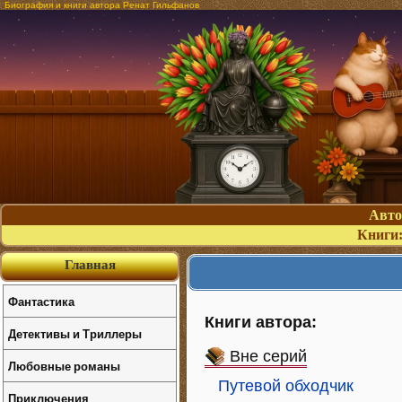
Биография и книги автора Ренат Гильфанов
Авт
Книги
Главная
Фантастика
Книги автора:
Детективы и Триллеры
Вне серий
Любовные романы
Путевой обходчик
Приключения