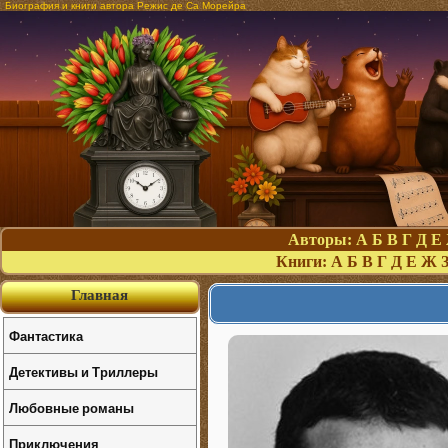
Биография и книги автора Режис де Са Морейра
Авторы:
А
Б
В
Г
Д
Е
Книги:
А
Б
В
Г
Д
Е
Ж
Главная
Фантастика
Детективы и Триллеры
Любовные романы
Приключения