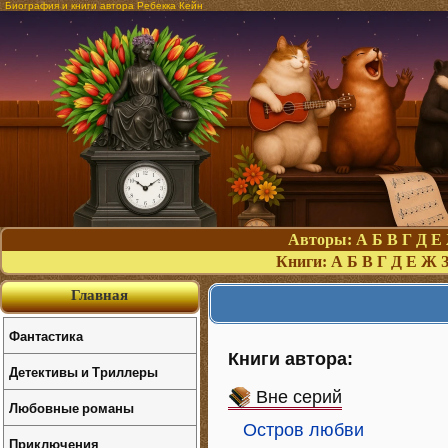
Биография и книги автора Ребекка Кейн
Авторы:
А
Б
В
Г
Д
Е
Книги:
А
Б
В
Г
Д
Е
Ж
Главная
Фантастика
Книги автора:
Детективы и Триллеры
Вне серий
Любовные романы
Остров любви
Приключения